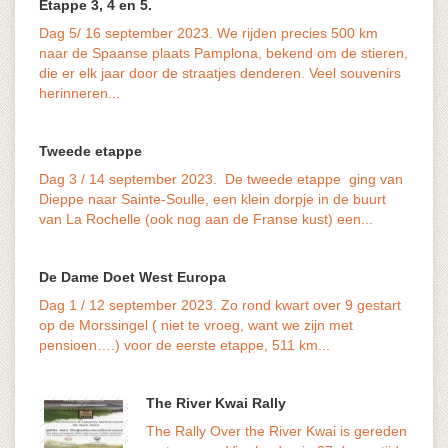
Etappe 3, 4 en 5.
Dag 5/ 16 september 2023. We rijden precies 500 km
naar de Spaanse plaats Pamplona, bekend om de stieren,
die er elk jaar door de straatjes denderen. Veel souvenirs
vaak o
herinneren...
last v
Tweede etappe
Dag 3 / 14 september 2023. De tweede etappe ging van
Dieppe naar Sainte-Soulle, een klein dorpje in de buurt
van La Rochelle (ook nog aan de Franse kust) een...
De Dame Doet West Europa
Dag 1 / 12 september 2023. Zo rond kwart over 9 gestart
het ve
op de Morssingel ( niet te vroeg, want we zijn met
maar d
pensioen….) voor de eerste etappe, 511 km...
The River Kwai Rally
The Rally Over the River Kwai is gereden