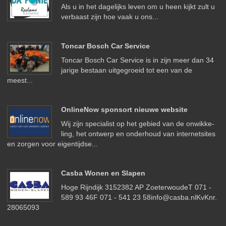
Als u in het dagelijks leven om u heen kijkt zult u
verbaast zijn hoe vaak u ons...
Toncar Bosch Car Service
Toncar Bosch Car Service is in zijn meer dan 34
jarige bestaan uitgegroeid tot een van de
meest...
OnlineNow sponsort nieuwe website
Wij zijn spe­cia­list op het ge­bied van de on­wikke­
ling, het ont­werp en on­der­houd van in­ter­net­sites
en zorgen voor ei­gen­ti­jdse...
Casba Wonen en Slapen
Hoge Rijndijk 3152382 AP ZoeterwoudeT 071 -
589 93 46F 071 - 541 23 58info@casba.nlKvKnr.
28065093