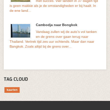
met succes. Vier landen in 37 dagen tijd
volks
is geen makkie als je de omstandigheden er bij haalt. In
genoe
de ene land...
Cambodja naar Bongkok
Vandaag zullen wij de auto’s vol tanken
en de grens over gaan terug naar
geduu
Thailand. Vertrek tijd zes uur ochtends. Maar dan naar
versn
Bangkok. Zoals altijd bij de grens over...
De...
TAG CLOUD
kaarten