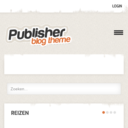
LOGIN
Gebruikersnaam
Wachtwoord
Onthoud mij
Wachtwoord vergeten?
REIZEN
Gebruikersnaam vergeten?
Log in with Facebook